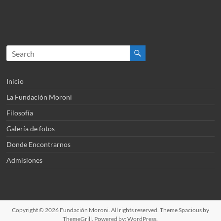
Inicio
La Fundación Moroni
Filosofía
Galería de fotos
Donde Encontrarnos
Admisiones
Copyright © 2026
Fundación Moroni
. All rights reserved. Theme
Spacious
by
ThemeGrill. Powered by:
WordPress
.