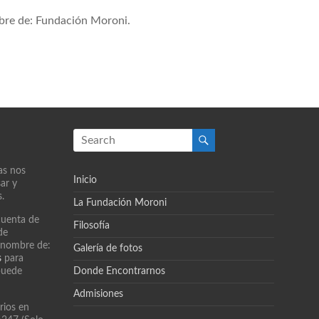
bre de: Fundación Moroni.
as nos
Inicio
ar y
s.
La Fundación Moroni
cuenta de
Filosofía
de
 nombre de:
Galería de fotos
s
para
puede
Donde Encontrarnos
Admisiones
rios en