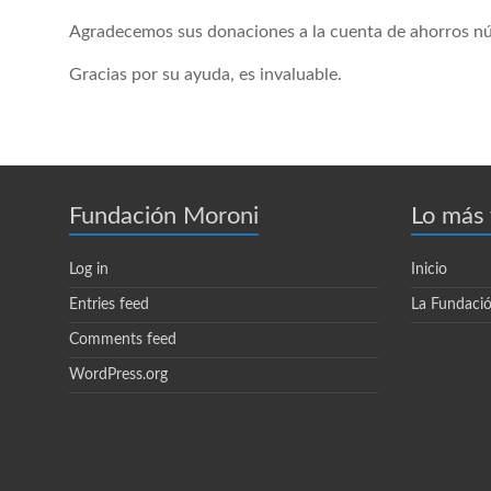
Agradecemos sus donaciones a la cuenta de ahorros 
Gracias por su ayuda, es invaluable.
Fundación Moroni
Lo más 
Log in
Inicio
Entries feed
La Fundaci
Comments feed
WordPress.org