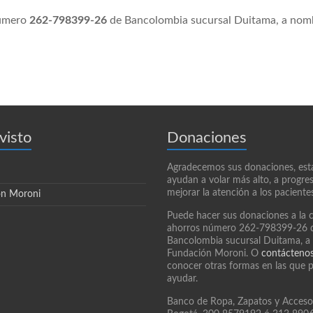
número
262-798399-26
de Bancolombia sucursal Duitama, a nom
visto
Donaciones
Agradecemos sus donaciones, est
ayudan a volar más alto, a progres
mejorar la atención a los paciente
ón Moroni
Puede hacer sus donaciones a la 
ahorros número 262-798399-26 
Bancolombia sucursal Duitama, a
Fundación Moroni. O
contácteno
conocer otras formas en las que 
ayudar.
Banco de Ropa, Zapatos y Acceso